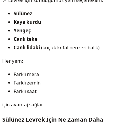
📌 Levrek için sunduğumuz yem seçenekleri:
Sülünez
Kaya kurdu
Yengeç
Canlı teke
Canlı lidaki
(küçük kefal benzeri balık)
Her yem:
Farklı mera
Farklı zemin
Farklı saat
için avantaj sağlar.
Sülünez Levrek İçin Ne Zaman Daha