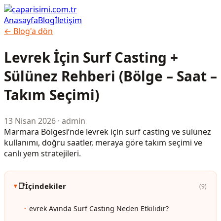
Anasayfa
Blog
İletişim
← Blog'a dön
Levrek İçin Surf Casting +
Sülünez Rehberi (Bölge – Saat –
Takım Seçimi)
13 Nisan 2026
· admin
Marmara Bölgesi’nde levrek için surf casting ve sülünez
kullanımı, doğru saatler, meraya göre takım seçimi ve
canlı yem stratejileri.
📑
İçindekiler
(9)
evrek Avında Surf Casting Neden Etkilidir?